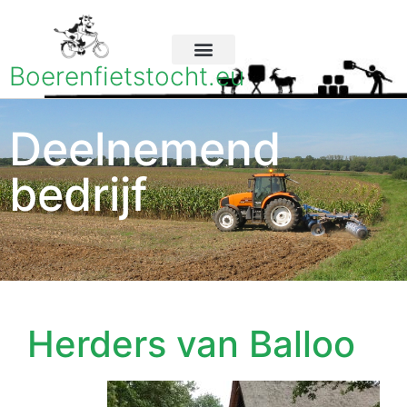
Boerenfietstocht.eu
Deelnemend
bedrijf
Herders van Balloo