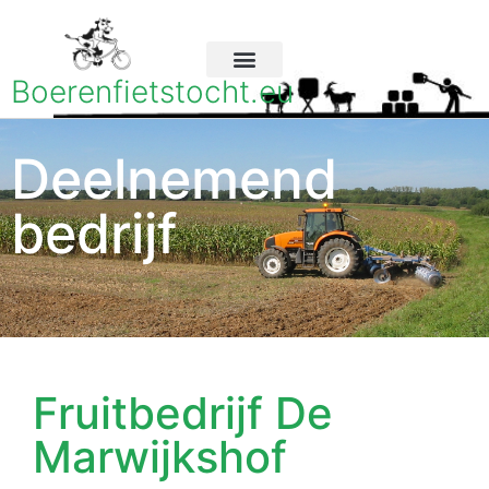
Boerenfietstocht.eu
Deelnemend
bedrijf
Fruitbedrijf De
Marwijkshof