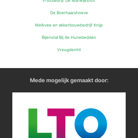
Fruitbedrijf De Marwijkshof
De Boerhaarshoeve
Melkvee en akkerbouwbedrijf Knijp
Bijenstal Bij de Hunebedden
Vreugdenhil
Mede mogelijk gemaakt door: