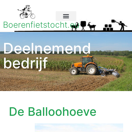
Boerenfietstocht.eu
Deelnemend
bedrijf
De Balloohoeve